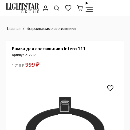
Главная
Встраиваемые светильники
Рамка для светильника
Intero 111
Краткое описание товара
Артикул 217917
999 ₽
Стоимость товара
1 718 ₽
Изображения товара