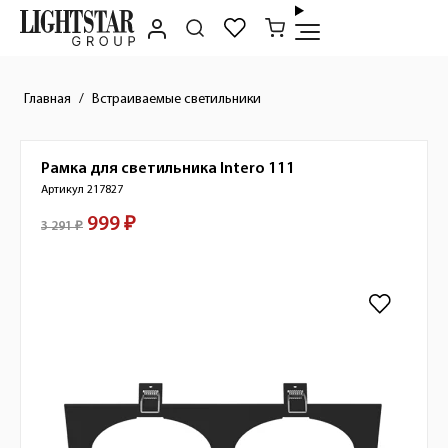
Главная
Встраиваемые светильники
Рамка для светильника
Intero 111
Краткое описание товара
Артикул 217827
999 ₽
Стоимость товара
3 291 ₽
Изображения товара