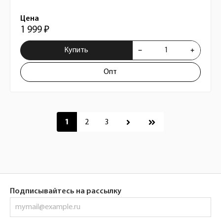
Цена
1 999 ₽
Купить
Опт
Пагинация
1
2
3
Подписывайтесь на рассылку