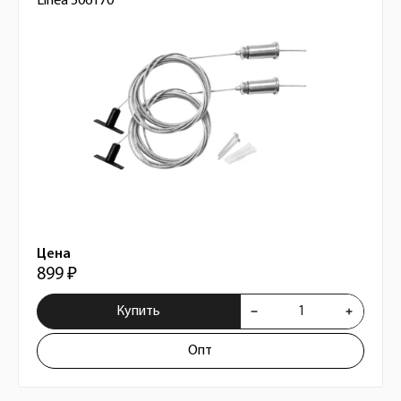
Linea 506170
Цена
899 ₽
Купить
Опт