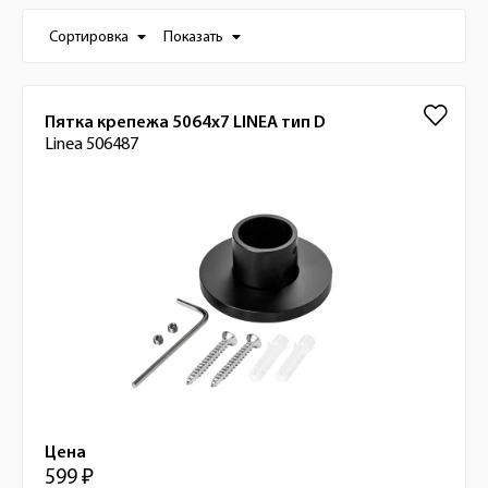
Настройки отображения списка товаро
Сортировка
Показать
Список товаров
Пятка крепежа 5064х7 LINEA тип D
Linea 506487
Цена
599 ₽