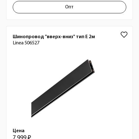
Опт
Шинопровод "вверх-вниз" тип Е 2м
Linea 506527
Цена
7 999 ₽