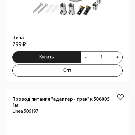
Цена
799 ₽
Купить
Опт
Провод питания "адаптер - трек" к 506005
1м
Linea 506197