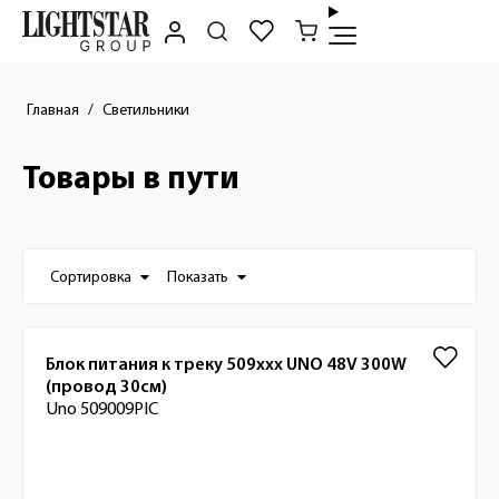
Главная
Светильники
Товары в пути
Настройки отображения списка товаро
Сортировка
Показать
Список товаров
Блок питания к треку 509ххх UNO 48V 300W
(провод 30см)
Uno 509009PIC