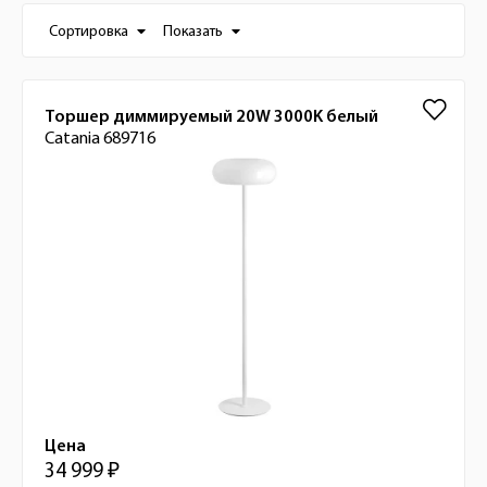
Настройки отображения списка товаро
Сортировка
Показать
Список товаров
Торшер диммируемый 20W 3000K белый
Catania 689716
Цена
34 999 ₽