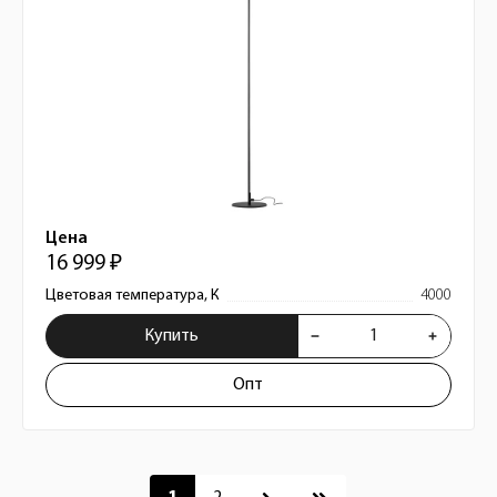
Цена
16 999 ₽
Цветовая температура, К
4000
Купить
Опт
Пагинация