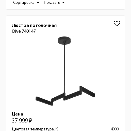
Настройки отображения списка товаро
Сортировка
Показать
Список товаров
Люстра потолочная
Dive 740147
Цена
37 999 ₽
Цветовая температура, К
4000