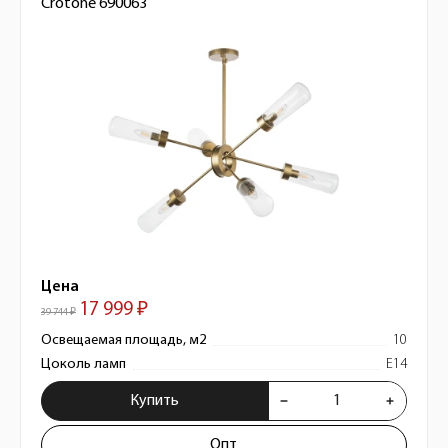
Crotone 690063
Цена
17 999 ₽
39 744 ₽
Освещаемая площадь, м2
10
Цоколь ламп
E14
Купить
Опт