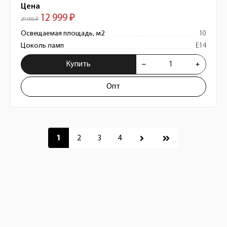
Цена
12 999 ₽
29 900 ₽
Освещаемая площадь, м2
10
Цоколь ламп
E14
Купить
Опт
Пагинация
1
2
3
4