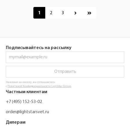
Пагинация
1
2
3
Подписывайтесь на рассылку
Отправить
Нажимая на кнопку, вы соглашаетесь
с
Политикой Конфиденциальности Lightstar Group
Частным клиентам
+7 (495) 152-53-02
order@lightstarsvet.ru
Дилерам