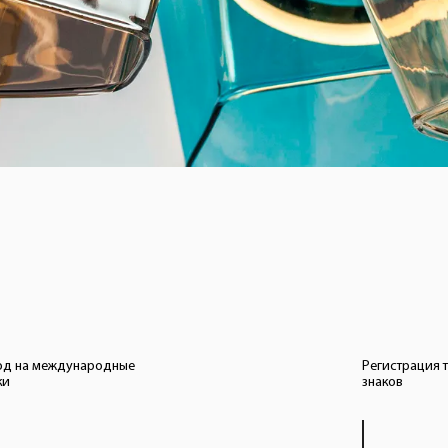
од на международные
Регистрация 
ки
знаков