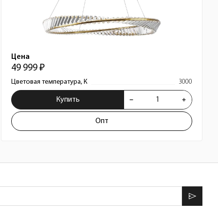
Цена
49 999 ₽
Цветовая температура, К
3000
Купить
Опт
send