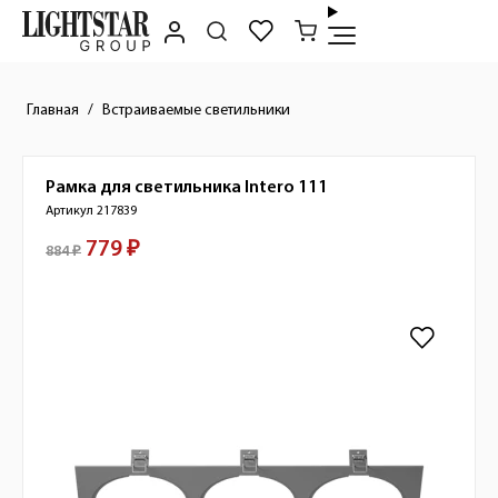
Главная
Встраиваемые светильники
Рамка для светильника
Intero 111
Краткое описание товара
Артикул 217839
779 ₽
Стоимость товара
884 ₽
Изображения товара