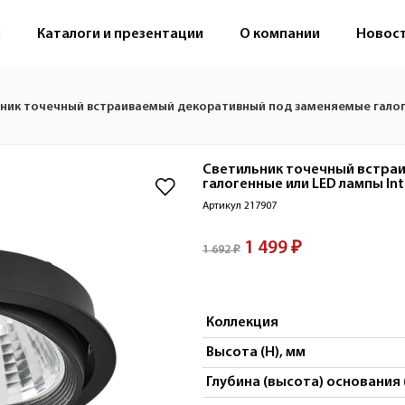
м
Каталоги и презентации
О компании
Новос
ник точечный встраиваемый декоративный под заменяемые галоге
Светильник точечный встра
галогенные или LED лампы
In
Артикул 217907
1 499 ₽
1 692 ₽
Коллекция
Высота (H), мм
Глубина (высота) основания 