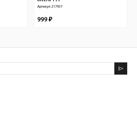
Intero 111
Артикул
217937
999 ₽
send