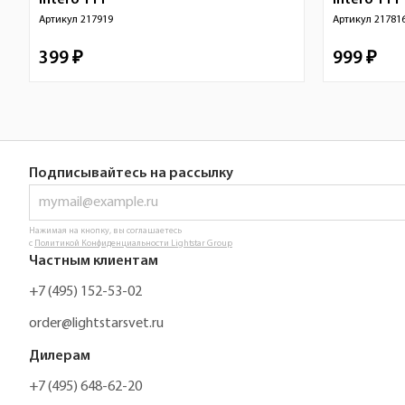
Intero 111
Intero 111
Артикул
217919
Артикул
21781
399 ₽
999 ₽
Подписывайтесь на рассылку
Нажимая на кнопку, вы соглашаетесь
с
Политикой Конфиденциальности Lightstar Group
Частным клиентам
+7 (495) 152-53-02
order@lightstarsvet.ru
Дилерам
+7 (495) 648-62-20