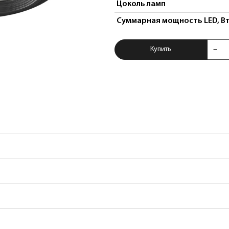
Цоколь ламп
Суммарная мощность LED, В
Купить Светильни
Купить