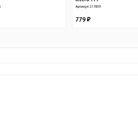
Intero 111
6
Артикул
217839
779 ₽