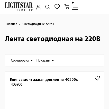
Главная
Светодиодные ленты
Лента светодиодная на 220В
Настройки отображения списка товаро
Сортировка
Показать
Список товаров
Клипса монтажная для ленты 40200x
408906