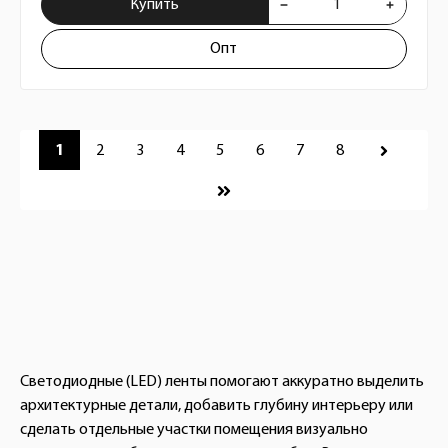
Купить
Опт
Пагинация
1
2
3
4
5
6
7
8
Светодиодные (LED) ленты помогают аккуратно выделить
архитектурные детали, добавить глубину интерьеру или
сделать отдельные участки помещения визуально