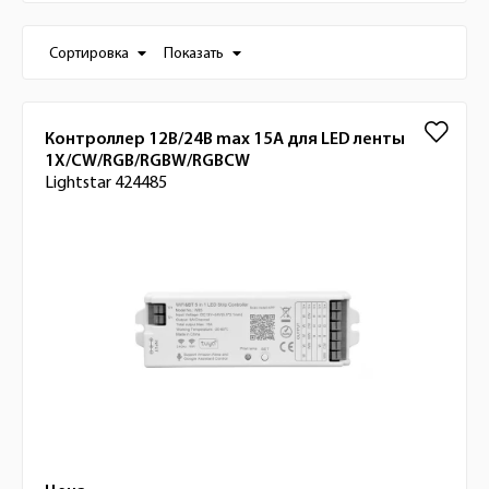
Настройки отображения списка товаро
Сортировка
Показать
Список товаров
Контроллер 12В/24В max 15A для LED ленты
1Х/CW/RGB/RGBW/RGBCW
Lightstar 424485