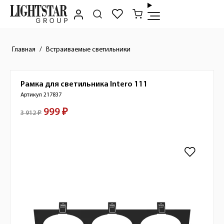
Главная
Встраиваемые светильники
Рамка для светильника
Intero 111
Краткое описание товара
Артикул 217837
999 ₽
Стоимость товара
3 912 ₽
Изображения товара