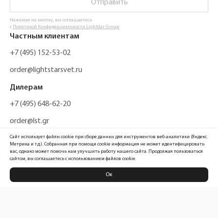
Отправить
Нажимая на кнопку, вы соглашаетесь
с
Политикой Конфиденциальности Lightstar Group
Частным клиентам
+7 (495) 152-53-02
order@lightstarsvet.ru
Дилерам
+7 (495) 648-62-20
order@lst.gr
Сайт использует файлы cookie при сборе данных для инструментов веб-аналитики (Яндекс.
Метрика и т.д.). Собранная при помощи cookie информация не может идентифицировать
вас, однако может помочь нам улучшить работу нашего сайта. Продолжая пользоваться
сайтом, вы соглашаетесь с использованием файлов cookie.
Ок
Политика конфиденциальности
Карта сайта
Информация, размещенная на сайте, не является публичной офертой