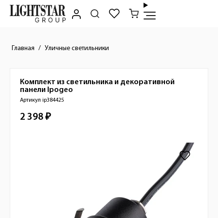
Главная
Уличные светильники
Комплект из светильника и декоративной
Краткое описание товара
панели
Ipogeo
Артикул ip384425
2 398 ₽
Стоимость товара
Изображения товара