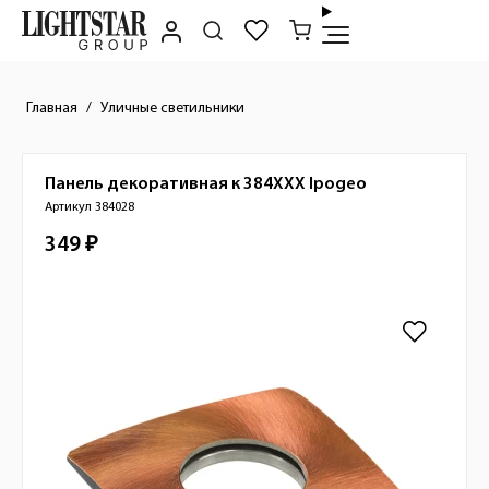
Главная
Уличные светильники
Панель декоративная к 384XXX
Ipogeo
Краткое описание товара
Артикул 384028
349 ₽
Стоимость товара
Изображения товара