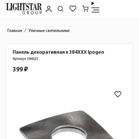
Главная
Уличные светильники
Панель декоративная к 384XXX
Ipogeo
Краткое описание товара
Артикул 384025
399 ₽
Стоимость товара
Изображения товара