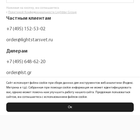
Нажимая на кнопку, вы соглашаетесь
с
Политикой Конфиденциальности Lightstar Group
Частным клиентам
+7 (495) 152-53-02
order@lightstarsvet.ru
Дилерам
+7 (495) 648-62-20
order@lst.gr
Сайт использует файлы cookie при сборе данных для инструментов веб-аналитики (Яндекс.
Метрика и т.д.). Собранная при помощи cookie информация не может идентифицировать
вас, однако может помочь нам улучшить работу нашего сайта. Продолжая пользоваться
сайтом, вы соглашаетесь с использованием файлов cookie.
Ок
Политика конфиденциальности
Карта сайта
Информация, размещенная на сайте, не является публичной офертой