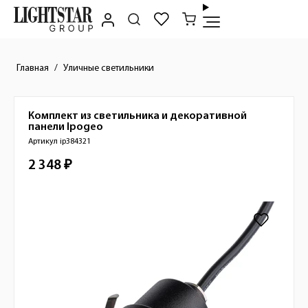
Главная
Уличные светильники
Комплект из светильника и декоративной
Краткое описание товара
панели
Ipogeo
Артикул ip384321
2 348 ₽
Стоимость товара
Изображения товара