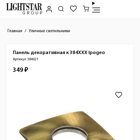
Главная
Уличные светильники
Панель декоративная к 384XXX
Ipogeo
Краткое описание товара
Артикул 384021
349 ₽
Стоимость товара
Изображения товара