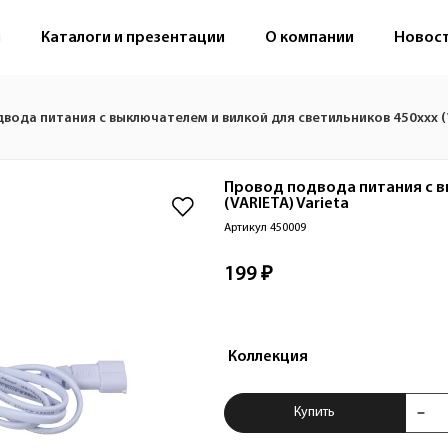
м
Каталоги и презентации
О компании
Новос
вода питания с выключателем и вилкой для светильников 450xxx (V
Провод подвода питания с в
(VARIETA)
Varieta
Артикул 450009
199 ₽
Коллекция
Купить Провод под
Купить