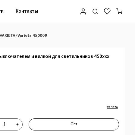
ти
Контакты
ARIETA) Varieta 450009
ыключателем и вилкой для светильников 450xxx
Varieta
вода питания с выключателем и вилк
Опт