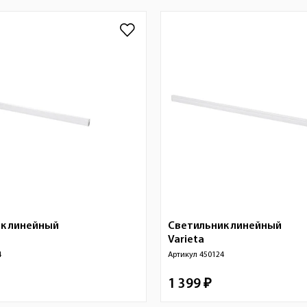
к линейный
Светильник линейный
Varieta
4
Артикул
450124
1 399 ₽