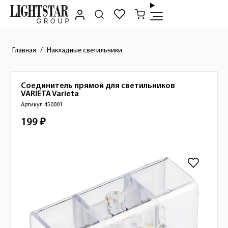
Главная
Накладные светильники
Соединитель прямой для светильников
Краткое описание товара
VARIETA
Varieta
Артикул 450001
199 ₽
Стоимость товара
Изображения товара