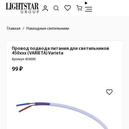
Главная
Накладные светильники
Провод подвода питания для светильников
Краткое описание товара
450xxx (VARIETA)
Varieta
Артикул 450000
99 ₽
Стоимость товара
Изображения товара