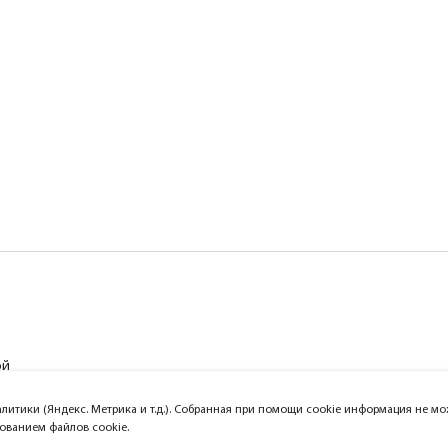
ой
алитики (Яндекс. Метрика и т.д.). Собранная при помощи cookie информация не 
зованием файлов cookie.
Официальный сайт компании Lightst