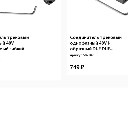
ель трековый
Соединитель трековый
ый 48V
однофазный 48V I-
мый гибкий
образный DUE DUE...
Артикул
507107
7
749 ₽