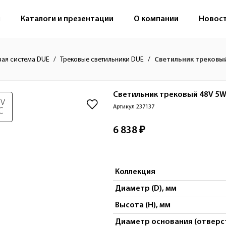
м
Каталоги и презентации
О компании
Новос
вая система DUE
Трековые светильники DUE
Светильник трековый
Светильник трековый 48V 5W
 V
Артикул 237137
C
6 838 ₽
Коллекция
Диаметр (D), мм
Высота (H), мм
Диаметр основания (отверст