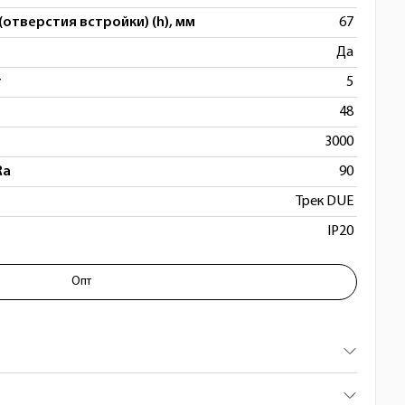
(отверстия встройки) (h), мм
67
Да
т
5
48
3000
Ra
90
Трек DUE
IP20
Опт