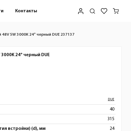
ти
Контакты
 48V 5W 3000K 24° черный DUE 237137
 3000K 24° черный
DUE
DUE
40
315
ия встройки) (d), мм
24