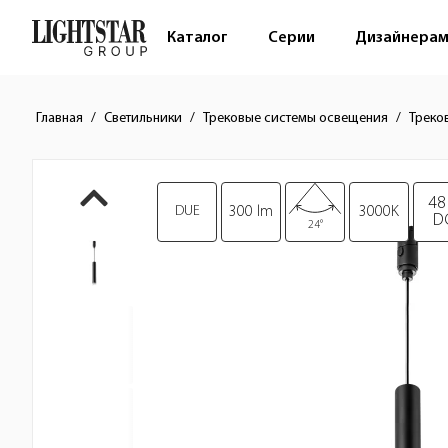
Каталог
Серии
Дизайнера
Главная
Светильники
Трековые системы освещения
Треко
Краткое описание товара
Изображения товара
48
DUE
300 lm
3000K
D
24°
Стоимость товара