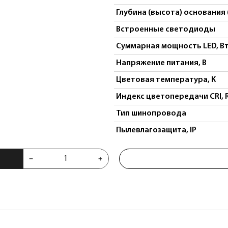
Глубина (высота) основания 
Встроенные светодиоды
Суммарная мощность LED, В
Напряжение питания, В
Цветовая температура, К
Индекс цветопередачи CRI, 
Тип шинопровода
Пылевлагозащита, IP
V 5W 3000K 24° черный DUE 237137