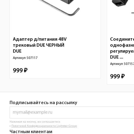
Адаптер д/питания 48V
Соединит
трековый DUE ЧЕРНЫЙ
однофазн
DUE
регулируе
DUE ...
Артикул
507117
Артикул
50715
999 ₽
999 ₽
Подписывайтесь на рассылку
Нажимая на кнопку, вы соглашаетесь
с
Политикой Конфиденциальности Lightstar Group
Частным клиентам