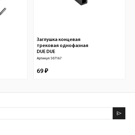
Заглушка концевая
трековая однофазная
DUE
DUE
Артикул
507167
69 ₽
send