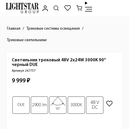
Главная
Трековые системы освещения
Трековые светильники
Светильник трековый 48V 2x24W 3000K 90°
Краткое описание товара
черный
DUE
Артикул 267737
9 999 ₽
Стоимость товара
Изображения товара
48 V
DUE
2900 lm
3000K
DC
90°