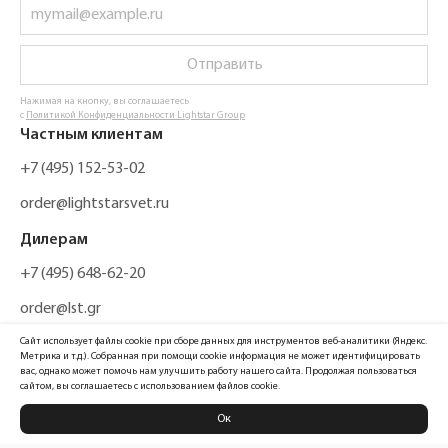
Отправить
Нажимая на кнопку, вы соглашаетесь
с
Политикой Конфиденциальности Lightstar Group
Частным клиентам
+7 (495) 152-53-02
order@lightstarsvet.ru
Дилерам
+7 (495) 648-62-20
order@lst.gr
Сайт использует файлы cookie при сборе данных для инструментов веб-аналитики (Яндекс.
Метрика и т.д.). Собранная при помощи cookie информация не может идентифицировать
вас, однако может помочь нам улучшить работу нашего сайта. Продолжая пользоваться
сайтом, вы соглашаетесь с использованием файлов cookie.
Ок
Политика конфиденциальности