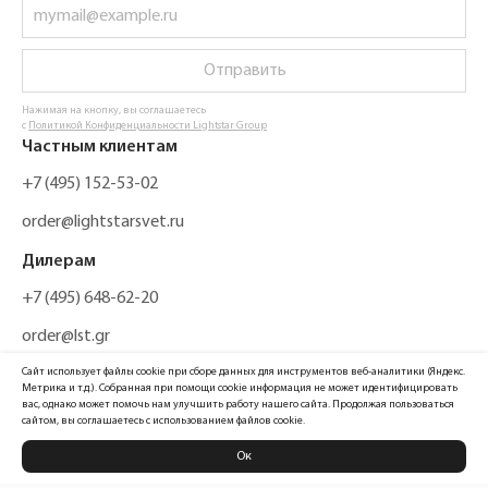
Отправить
Нажимая на кнопку, вы соглашаетесь
с
Политикой Конфиденциальности Lightstar Group
Частным клиентам
+7 (495) 152-53-02
order@lightstarsvet.ru
Дилерам
+7 (495) 648-62-20
order@lst.gr
Сайт использует файлы cookie при сборе данных для инструментов веб-аналитики (Яндекс.
Метрика и т.д.). Собранная при помощи cookie информация не может идентифицировать
вас, однако может помочь нам улучшить работу нашего сайта. Продолжая пользоваться
сайтом, вы соглашаетесь с использованием файлов cookie.
Ок
Политика конфиденциальности