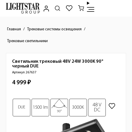
Главная
Трековые системы освещения
Трековые светильники
Светильник трековый 48V 24W 3000K 90°
Краткое описание товара
черный
DUE
Артикул 267637
4 999 ₽
Стоимость товара
Изображения товара
48 V
DUE
1500 lm
3000K
DC
90°