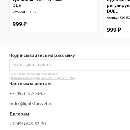
трековый DUE ЧЕРНЫЙ
однофазн
DUE
регулируе
DUE ...
Артикул
507117
Артикул
50715
999 ₽
999 ₽
Подписывайтесь на рассылку
Нажимая на кнопку, вы соглашаетесь
с
Политикой Конфиденциальности Lightstar Group
Частным клиентам
+7 (495) 152-53-02
order@lightstarsvet.ru
Дилерам
+7 (495) 648-62-20