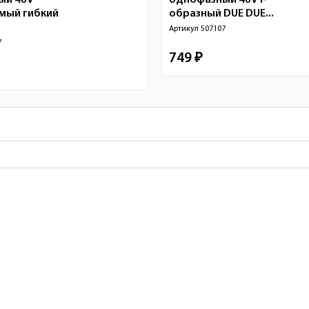
ый 48V
однофазный 48V I-
мый гибкий
образный DUE DUE...
Артикул
507107
7
749 ₽