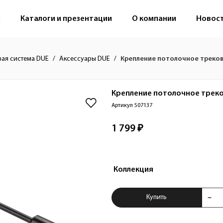
м
Каталоги и презентации
О компании
Новос
вая система DUE
Аксессуары DUE
Крепление потолочное треков
Крепление потолочное трек
Артикул 507137
1 799 ₽
Коллекция
Купить Крепление
Купить