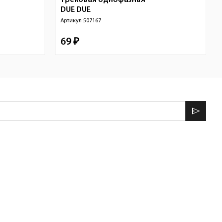
трековая однофазная
DUE
DUE
Артикул
507167
69 ₽
send