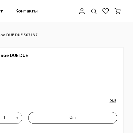
ти
Контакты
ое DUE DUE 507137
овое DUE
DUE
DUE
 потолочное трековое DUE DUE 50713
Опт