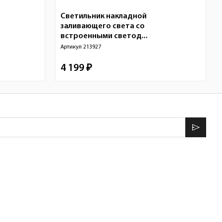
Светильник накладной
заливающего света со
встроенными светод...
Артикул
213927
4 199 ₽
send