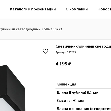
м
Каталоги и презентации
О компании
Новос
 уличный светодиодный Zolla 380273
Светильник уличный светод
Артикул 380273
4 199 ₽
Коллекция
Длина (Глубина) (L), мм
Высота (H), мм
Длина основания (отверстия 