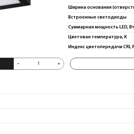
Ширина основания (отверсти
Встроенные светодиоды
Суммарная мощность LED, В
Цветовая температура, К
Индекс цветопередачи CRI, 
тодиодный Zolla 380273