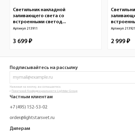
Светильник накладной
Светильни
заливающего света со
заливающе
встроенными светод...
встроенны
Артикул
213911
Артикул
21392
3 699 ₽
2 999 ₽
Подписывайтесь на рассылку
Нажимая на кнопку, вы соглашаетесь
с
Политикой Конфиденциальности Lightstar Group
Частным клиентам
+7 (495) 152-53-02
order@lightstarsvet.ru
Дилерам