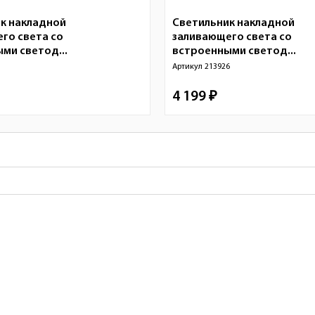
к накладной
Светильник накладной
го света со
заливающего света со
ми светод...
встроенными светод...
1
Артикул
213926
4 199 ₽