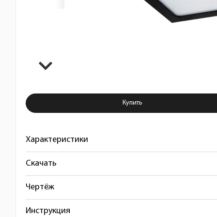
Купить Светильник уличный све
Купить
Характеристики
Скачать
Чертёж
Инструкция