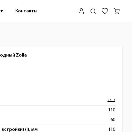
ти
Контакты
иодный
Zolla
Zolla
110
60
встройки) (l), мм
110