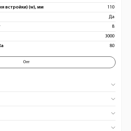
я встройки) (w), мм
110
Да
т
8
3000
Ra
80
Опт