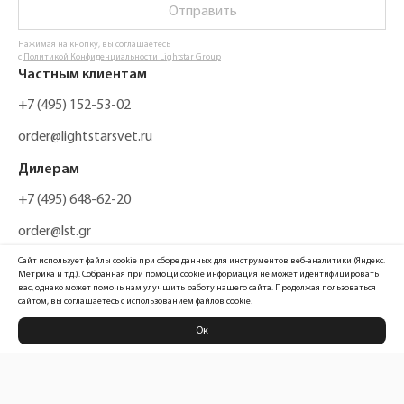
Отправить
Нажимая на кнопку, вы соглашаетесь
с
Политикой Конфиденциальности Lightstar Group
Частным клиентам
+7 (495) 152-53-02
order@lightstarsvet.ru
Дилерам
+7 (495) 648-62-20
order@lst.gr
Сайт использует файлы cookie при сборе данных для инструментов веб-аналитики (Яндекс.
Метрика и т.д.). Собранная при помощи cookie информация не может идентифицировать
вас, однако может помочь нам улучшить работу нашего сайта. Продолжая пользоваться
сайтом, вы соглашаетесь с использованием файлов cookie.
Ок
Политика конфиденциальности
Карта сайта