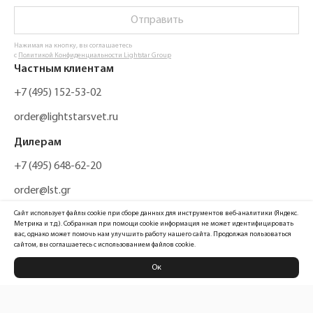
Отправить
Нажимая на кнопку, вы соглашаетесь
с
Политикой Конфиденциальности Lightstar Group
Частным клиентам
+7 (495) 152-53-02
order@lightstarsvet.ru
Дилерам
+7 (495) 648-62-20
order@lst.gr
Сайт использует файлы cookie при сборе данных для инструментов веб-аналитики (Яндекс.
Метрика и т.д.). Собранная при помощи cookie информация не может идентифицировать
вас, однако может помочь нам улучшить работу нашего сайта. Продолжая пользоваться
сайтом, вы соглашаетесь с использованием файлов cookie.
Ок
Политика конфиденциальности
Карта сайта