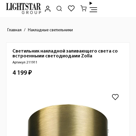
Главная
Накладные светильники
Светильник накладной заливающего света со
Краткое описание товара
встроенными светодиодами
Zolla
Артикул 211911
4 199 ₽
Стоимость товара
Изображения товара