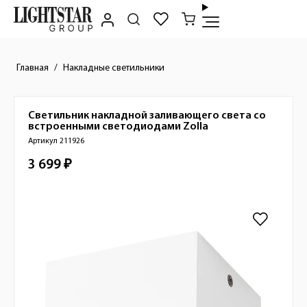
Главная
Накладные светильники
Светильник накладной заливающего света со
Краткое описание товара
встроенными светодиодами
Zolla
Артикул 211926
3 699 ₽
Стоимость товара
Изображения товара