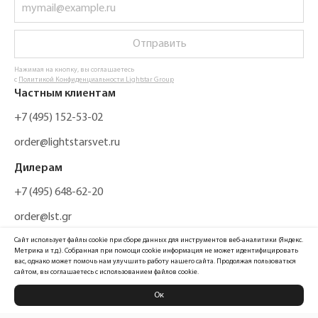
Отправить
Нажимая на кнопку, вы соглашаетесь
с
Политикой Конфиденциальности Lightstar Group
Частным клиентам
+7 (495) 152-53-02
order@lightstarsvet.ru
Дилерам
+7 (495) 648-62-20
order@lst.gr
Сайт использует файлы cookie при сборе данных для инструментов веб-аналитики (Яндекс.
Метрика и т.д.). Собранная при помощи cookie информация не может идентифицировать
вас, однако может помочь нам улучшить работу нашего сайта. Продолжая пользоваться
сайтом, вы соглашаетесь с использованием файлов cookie.
Ок
Политика конфиденциальности