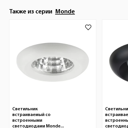
Также из серии
Monde
Светильник
Светильн
встраиваемый со
встраива
встроенными
встроенн
светодиодами Monde...
светодиод