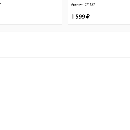
7
Артикул
071157
1 599 ₽