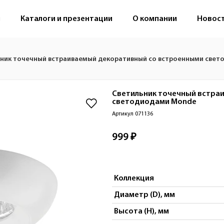
м
Каталоги и презентации
О компании
Новос
ник точечный встраиваемый декоративный со встроенными свет
Светильник точечный встра
светодиодами
Monde
Артикул 071136
999 ₽
Коллекция
Диаметр (D), мм
Высота (H), мм