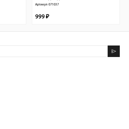
Артикул
071037
999 ₽
send