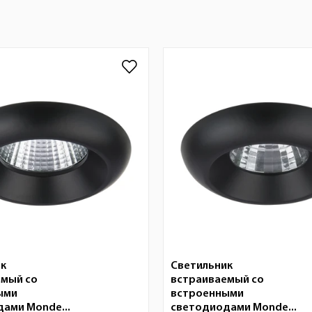
ик
Светильник
емый со
встраиваемый со
ыми
встроенными
ами Monde...
светодиодами Monde...