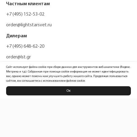
Частным клиентам
+7 (495) 152-53-02
order@lightstarsvet.ru
Дилерам
+7 (495) 648-62-20
order@lst.gr
Сайт использует файлы cookie при сборе данных для инструментов веб-аналитики (Яндекс.
Метрика и т.д.). Собранная при помощи cookie информация не может идентифицировать
вас, однако может помочь нам улучшить работу нашего сайта. Продолжая пользоваться
сайтом, вы соглашаетесь с использованием файлов cookie.
Ок
Политика конфиденциальности
Карта сайта
Информация, размещенная на сайте, не является публичной офертой
Официальный сайт компании