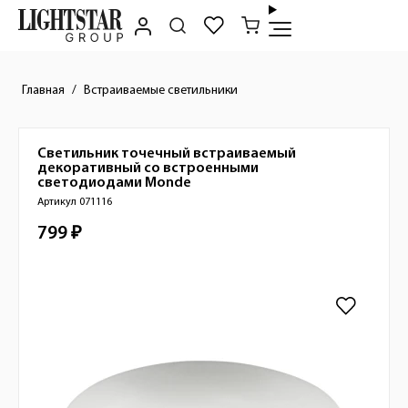
Главная
Встраиваемые светильники
Светильник точечный встраиваемый
Краткое описание товара
декоративный со встроенными
светодиодами
Monde
Артикул 071116
799 ₽
Стоимость товара
Изображения товара