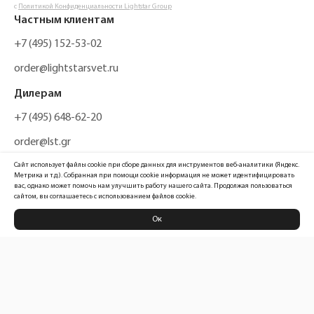
с
Политикой Конфиденциальности Lightstar Group
Частным клиентам
+7 (495) 152-53-02
order@lightstarsvet.ru
Дилерам
+7 (495) 648-62-20
order@lst.gr
Сайт использует файлы cookie при сборе данных для инструментов веб-аналитики (Яндекс.
Метрика и т.д.). Собранная при помощи cookie информация не может идентифицировать
вас, однако может помочь нам улучшить работу нашего сайта. Продолжая пользоваться
сайтом, вы соглашаетесь с использованием файлов cookie.
Ок
Политика конфиденциальности
Карта сайта
Информация, размещенная на сайте, не является публичной офертой