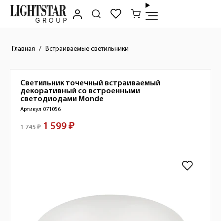
Главная
Встраиваемые светильники
Светильник точечный встраиваемый
Краткое описание товара
декоративный со встроенными
светодиодами
Monde
Артикул 071056
1 599 ₽
Стоимость товара
1 745 ₽
Изображения товара