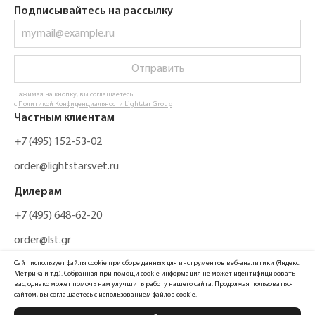
Подписывайтесь на рассылку
Отправить
Нажимая на кнопку, вы соглашаетесь
с
Политикой Конфиденциальности Lightstar Group
Частным клиентам
+7 (495) 152-53-02
order@lightstarsvet.ru
Дилерам
+7 (495) 648-62-20
order@lst.gr
Сайт использует файлы cookie при сборе данных для инструментов веб-аналитики (Яндекс.
Метрика и т.д.). Собранная при помощи cookie информация не может идентифицировать
вас, однако может помочь нам улучшить работу нашего сайта. Продолжая пользоваться
сайтом, вы соглашаетесь с использованием файлов cookie.