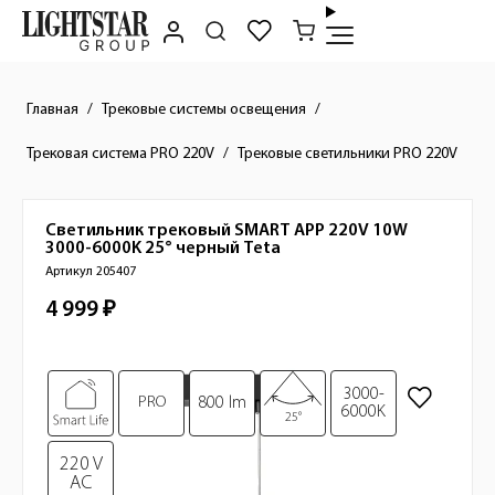
Главная
Трековые системы освещения
Трековая система PRO 220V
Трековые светильники PRO 220V
Светильник трековый SMART APP 220V 10W
Краткое описание товара
3000-6000K 25° черный
Teta
Артикул 205407
4 999 ₽
Стоимость товара
Изображения товара
3000-
PRO
800 lm
6000K
25°
220 V
AC