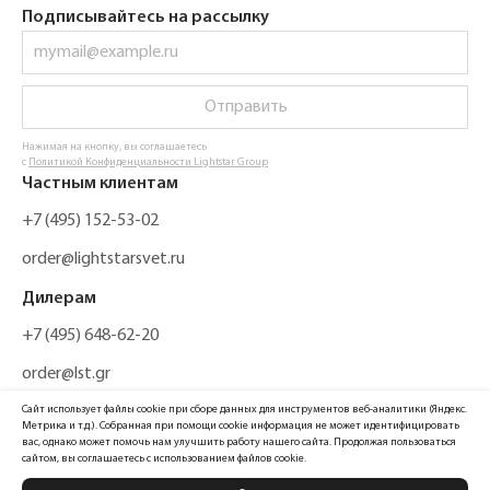
Подписывайтесь на рассылку
Отправить
Нажимая на кнопку, вы соглашаетесь
с
Политикой Конфиденциальности Lightstar Group
Частным клиентам
+7 (495) 152-53-02
order@lightstarsvet.ru
Дилерам
+7 (495) 648-62-20
order@lst.gr
Сайт использует файлы cookie при сборе данных для инструментов веб-аналитики (Яндекс.
Метрика и т.д.). Собранная при помощи cookie информация не может идентифицировать
вас, однако может помочь нам улучшить работу нашего сайта. Продолжая пользоваться
сайтом, вы соглашаетесь с использованием файлов cookie.