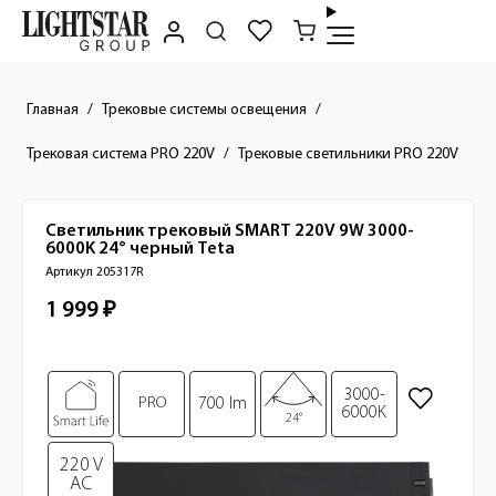
Главная
Трековые системы освещения
Трековая система PRO 220V
Трековые светильники PRO 220V
Светильник трековый SMART 220V 9W 3000-
Краткое описание товара
6000K 24° черный
Teta
Артикул 205317R
1 999 ₽
Стоимость товара
Изображения товара
3000-
PRO
700 lm
6000K
24°
220 V
AC