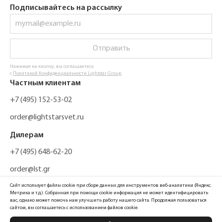
Подписывайтесь на рассылку
Отправить
Нажимая на кнопку, вы соглашаетесь
с
Политикой Конфиденциальности Lightstar Group
Частным клиентам
+7 (495) 152-53-02
order@lightstarsvet.ru
Дилерам
+7 (495) 648-62-20
order@lst.gr
Сайт использует файлы cookie при сборе данных для инструментов веб-аналитики (Яндекс.
Метрика и т.д.). Собранная при помощи cookie информация не может идентифицировать
вас, однако может помочь нам улучшить работу нашего сайта. Продолжая пользоваться
сайтом, вы соглашаетесь с использованием файлов cookie.