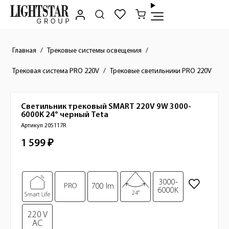
Главная
Трековые системы освещения
Трековая система PRO 220V
Трековые светильники PRO 220V
Светильник трековый SMART 220V 9W 3000-
Краткое описание товара
6000K 24° черный
Teta
Артикул 205117R
1 599 ₽
Стоимость товара
Изображения товара
3000-
PRO
700 lm
6000K
24°
220 V
AC