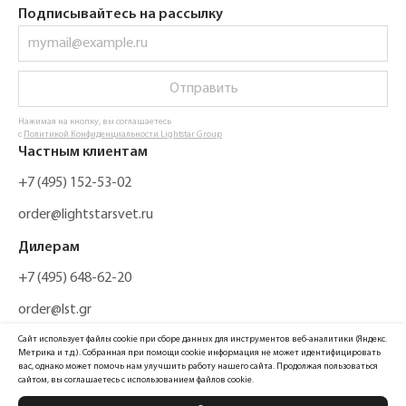
Подписывайтесь на рассылку
Отправить
Нажимая на кнопку, вы соглашаетесь
с
Политикой Конфиденциальности Lightstar Group
Частным клиентам
+7 (495) 152-53-02
order@lightstarsvet.ru
Дилерам
+7 (495) 648-62-20
order@lst.gr
Сайт использует файлы cookie при сборе данных для инструментов веб-аналитики (Яндекс.
Метрика и т.д.). Собранная при помощи cookie информация не может идентифицировать
вас, однако может помочь нам улучшить работу нашего сайта. Продолжая пользоваться
сайтом, вы соглашаетесь с использованием файлов cookie.