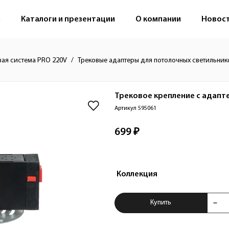
м
Каталоги и презентации
О компании
Новос
вая система PRO 220V
Трековые адаптеры для потолочных светильник
Трековое крепление с адапте
Артикул 595061
699 ₽
Коллекция
Купить Трековое к
Купить