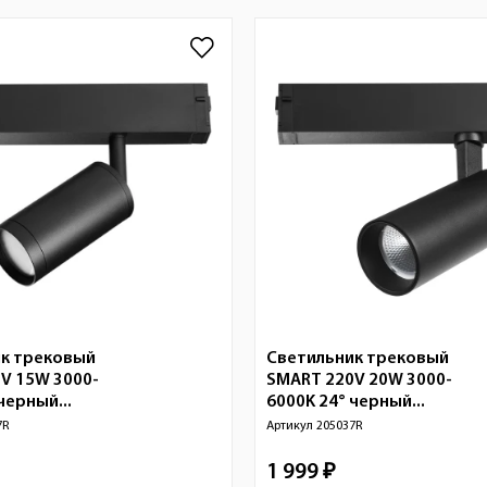
к трековый
Светильник трековый
V 15W 3000-
SMART 220V 20W 3000-
черный...
6000K 24° черный...
7R
Артикул
205037R
1 999 ₽