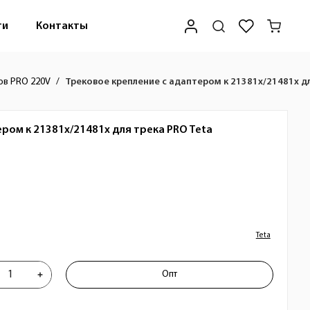
ти
Контакты
ов PRO 220V
Трековое крепление с адаптером к 21381x/21481x дл
ром к 21381x/21481x для трека PRO
Teta
Teta
репление с адаптером к 21381x/21481
Опт