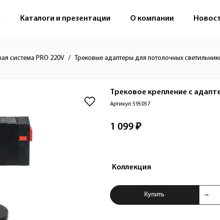
м
Каталоги и презентации
О компании
Новос
вая система PRO 220V
Трековые адаптеры для потолочных светильник
Трековое крепление с адапте
Артикул 595057
1 099 ₽
Коллекция
Купить Трековое к
Купить