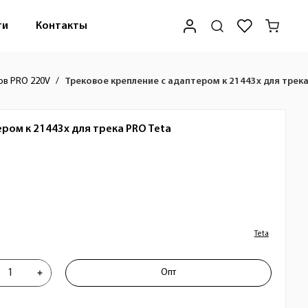
ти
Контакты
ов PRO 220V
Трековое крепление с адаптером к 21443x для трека
ром к 21443x для трека PRO
Teta
Teta
репление с адаптером к 21443x для т
Опт