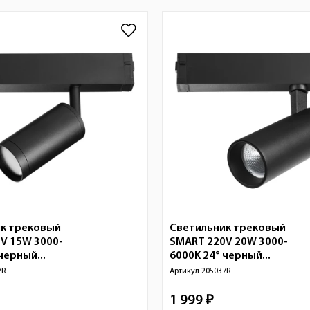
к трековый
Светильник трековый
V 15W 3000-
SMART 220V 20W 3000-
черный...
6000K 24° черный...
7R
Артикул
205037R
1 999 ₽