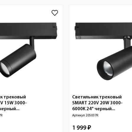
к трековый
Светильник трековый
V 15W 3000-
SMART 220V 20W 3000-
черный...
6000K 24° черный...
7R
Артикул
205037R
1 999 ₽