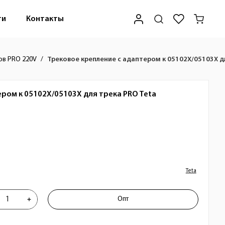
ти
Контакты
ов PRO 220V
Трековое крепление с адаптером к 05102X/05103X д
ером к 05102X/05103X для трека PRO
Teta
Teta
репление с адаптером к 05102X/05103
Опт