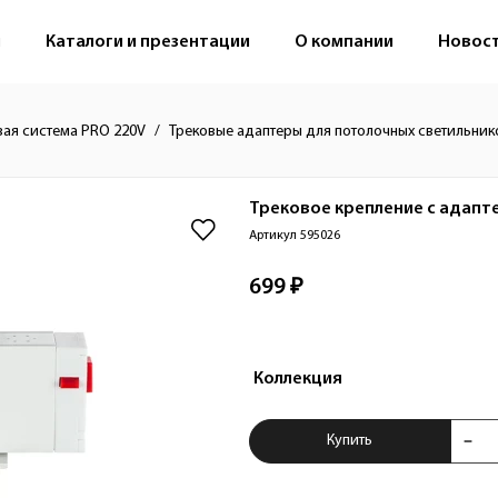
м
Каталоги и презентации
О компании
Новос
вая система PRO 220V
Трековые адаптеры для потолочных светильник
Трековое крепление с адапт
Артикул 595026
699 ₽
Коллекция
Купить Трековое к
Купить