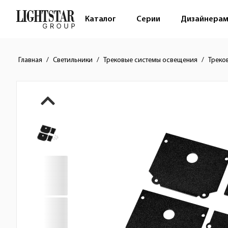
Каталог
Серии
Дизайнера
Главная
Светильники
Трековые системы освещения
Треко
Краткое описание товара
Изображения товара
Стоимость товара