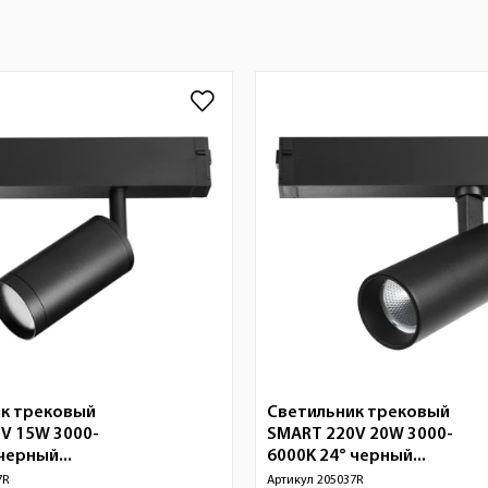
к трековый
Светильник трековый
V 15W 3000-
SMART 220V 20W 3000-
черный...
6000K 24° черный...
7R
Артикул
205037R