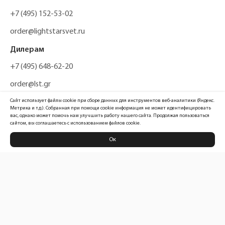
+7 (495) 152-53-02
order@lightstarsvet.ru
Дилерам
+7 (495) 648-62-20
order@lst.gr
Сайт использует файлы cookie при сборе данных для инструментов веб-аналитики (Яндекс.
Метрика и т.д.). Собранная при помощи cookie информация не может идентифицировать
вас, однако может помочь нам улучшить работу нашего сайта. Продолжая пользоваться
сайтом, вы соглашаетесь с использованием файлов cookie.
Ок
Политика конфиденциальности
Карта сайта
Информация, размещенная на сайте, не является публичной офертой
Официальный сайт компании
Lightstar Group™