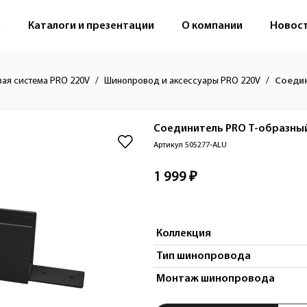
м
Каталоги и презентации
О компании
Новос
вая система PRO 220V
Шинопровод и аксессуары PRO 220V
Соедин
Соединитель PRO Т-образны
Артикул 505277-ALU
1 999 ₽
Коллекция
Тип шинопровода
Монтаж шинопровода