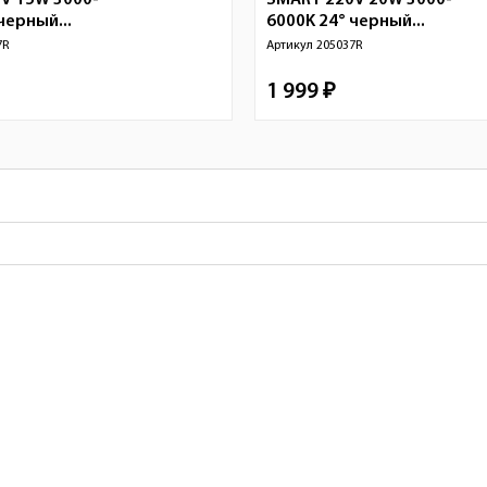
V 15W 3000-
SMART 220V 20W 3000-
черный...
6000K 24° черный...
7R
Артикул
205037R
1 999 ₽