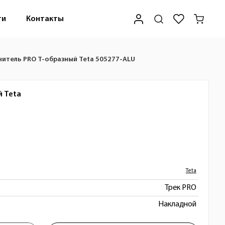
ти
Контакты
итель PRO Т-образный Teta 505277-ALU
й
Teta
Teta
Трек PRO
Накладной