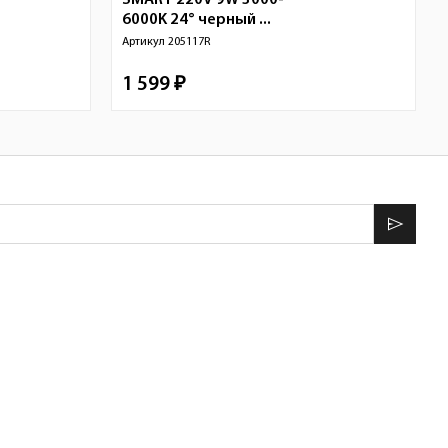
SMART 220V 9W 3000-
6000K 24° черный ...
Артикул
205117R
1 599 ₽
send