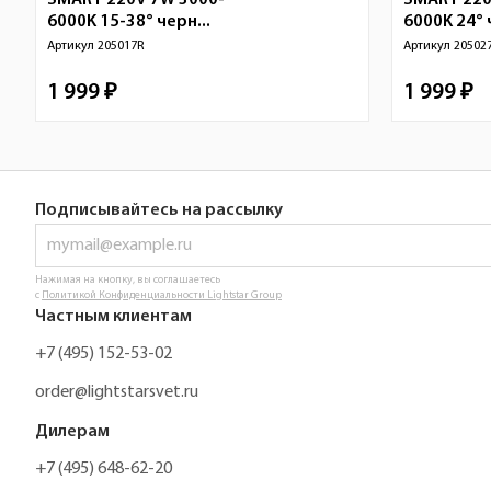
SMART 220V 7W 3000-
SMART 220
6000K 15-38° черн...
6000K 24° 
Артикул
205017R
Артикул
20502
1 999 ₽
1 999 ₽
Подписывайтесь на рассылку
Нажимая на кнопку, вы соглашаетесь
с
Политикой Конфиденциальности Lightstar Group
Частным клиентам
+7 (495) 152-53-02
order@lightstarsvet.ru
Дилерам
+7 (495) 648-62-20