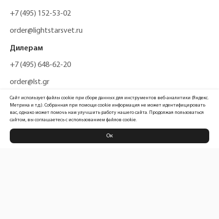
+7 (495) 152-53-02
order@lightstarsvet.ru
Дилерам
+7 (495) 648-62-20
order@lst.gr
Сайт использует файлы cookie при сборе данных для инструментов веб-аналитики (Яндекс.
Метрика и т.д.). Собранная при помощи cookie информация не может идентифицировать
вас, однако может помочь нам улучшить работу нашего сайта. Продолжая пользоваться
сайтом, вы соглашаетесь с использованием файлов cookie.
Ок
Политика конфиденциальности
Карта сайта
Информация, размещенная на сайте, не является публичной офертой
Официальный сайт компании
Lightstar Group™