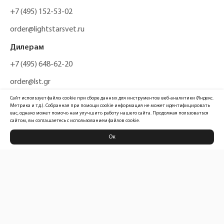
+7 (495) 152-53-02
order@lightstarsvet.ru
Дилерам
+7 (495) 648-62-20
order@lst.gr
Сайт использует файлы cookie при сборе данных для инструментов веб-аналитики (Яндекс.
Метрика и т.д.). Собранная при помощи cookie информация не может идентифицировать
вас, однако может помочь нам улучшить работу нашего сайта. Продолжая пользоваться
сайтом, вы соглашаетесь с использованием файлов cookie.
Ок
Политика конфиденциальности
Карта сайта
Информация, размещенная на сайте, не является публичной офертой
Официальный сайт компании
Lightstar Group™