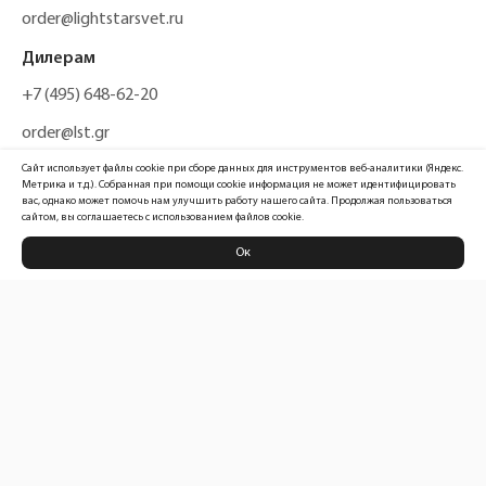
order@lightstarsvet.ru
Дилерам
+7 (495) 648-62-20
order@lst.gr
Сайт использует файлы cookie при сборе данных для инструментов веб-аналитики (Яндекс.
Метрика и т.д.). Собранная при помощи cookie информация не может идентифицировать
вас, однако может помочь нам улучшить работу нашего сайта. Продолжая пользоваться
сайтом, вы соглашаетесь с использованием файлов cookie.
Ок
Политика конфиденциальности
Карта сайта
Информация, размещенная на сайте, не является публичной офертой
Официальный сайт компании
Lightstar Group™
2026