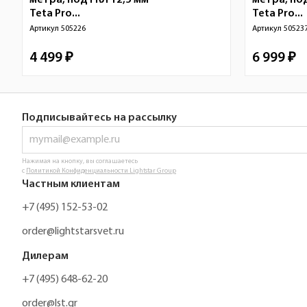
метра, под ГКЛ 12,5 мм
метра, под
Teta Pro...
Teta Pro...
Артикул
505226
Артикул
50523
4 499 ₽
6 999 ₽
Подписывайтесь на рассылку
Нажимая на кнопку, вы соглашаетесь
с
Политикой Конфиденциальности Lightstar Group
Частным клиентам
+7 (495) 152-53-02
order@lightstarsvet.ru
Дилерам
+7 (495) 648-62-20
order@lst.gr