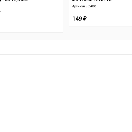
 ГКЛ 12,5 мм
монтажа
Teta Pro
Артикул
505006
7
149 ₽