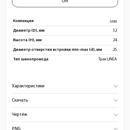
Опт
Коллекция
Linea
Диаметр (D), мм
52
Высота (H), мм
24
Диаметр отверстия встройки min-max (d), мм
25
Тип шинопровода
Трек LINEA
Характеристики
Скачать
Чертёж
PNG