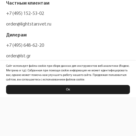
Частным клиентам
+7 (495) 152-53-02
order@lightstarsvet.ru
Дилерам
+7 (495) 648-62-20
order@lst.gr
Сайт использует файлы cookie при сборе данных для инструментов веб-аналитики (Яндекс.
Метрика и т.д.). Собранная при помощи cookie информация не может идентифицировать
вас, однако может помочь нам улучшить работу нашего сайта. Продолжая пользоваться
сайтом, вы соглашаетесь с использованием файлов cookie.
Ок
Политика конфиденциальности
Карта сайта
Информация, размещенная на сайте, не является публичной офертой
Официальный сайт компании