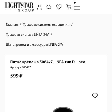
Главная
Трековые системы освещения
Трековая система LINEA 24V
Шинопровод и аксессуары LINEA 24V
Пятка крепежа 5064х7 LINEA тип D
Linea
Краткое описание товара
Артикул 506487
599 ₽
Стоимость товара
Изображения товара