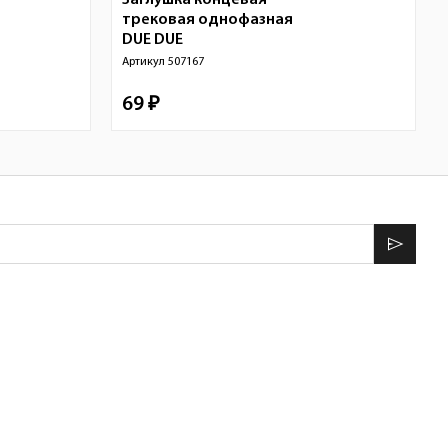
Заглушка концевая
трековая однофазная
DUE
DUE
Артикул
507167
69 ₽
send