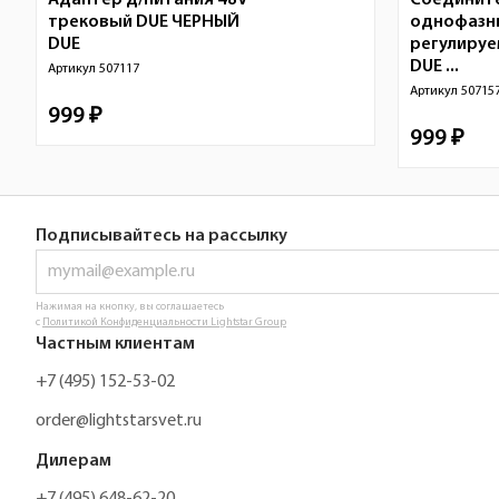
Адаптер д/питания 48V
Соединит
трековый DUE ЧЕРНЫЙ
однофазн
DUE
регулируе
DUE ...
Артикул
507117
Артикул
50715
999 ₽
999 ₽
Подписывайтесь на рассылку
Нажимая на кнопку, вы соглашаетесь
с
Политикой Конфиденциальности Lightstar Group
Частным клиентам
+7 (495) 152-53-02
order@lightstarsvet.ru
Дилерам