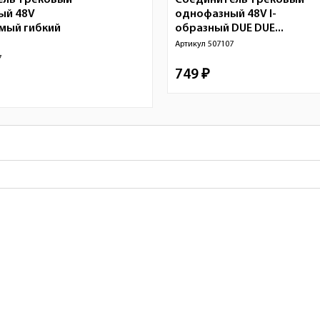
ель трековый
Соединитель трековый
ый 48V
однофазный 48V I-
мый гибкий
образный DUE DUE...
Артикул
507107
7
749 ₽