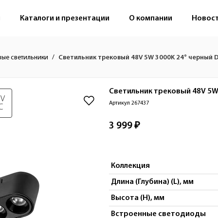
м
Каталоги и презентации
О компании
Новос
вые светильники
Светильник трековый 48V 5W 3000K 24° черный 
Светильник трековый 48V 5W
 V
Артикул 267437
C
3 999 ₽
Коллекция
Длина (Глубина) (L), мм
Высота (H), мм
Встроенные светодиоды