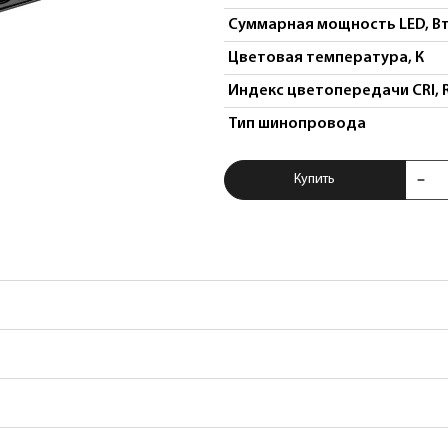
Суммарная мощность LED, В
Цветовая температура, К
Индекс цветопередачи CRI, 
Тип шинопровода
Купить Светильни
Купить