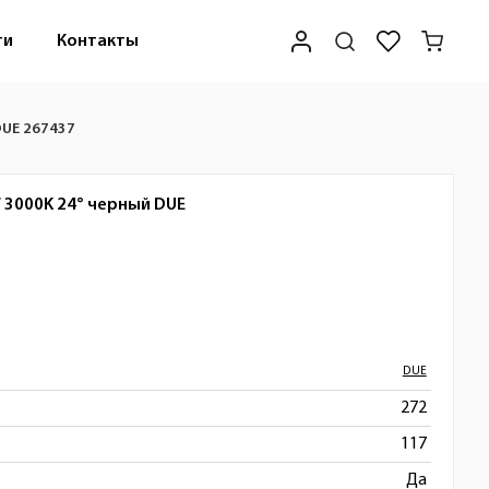
ти
Контакты
DUE 267437
 3000K 24° черный
DUE
DUE
272
117
Да