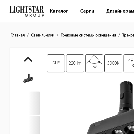
Каталог
Серии
Дизайнера
Главная
Светильники
Трековые системы освещения
Треко
Краткое описание товара
Изображения товара
48
DUE
220 lm
3000K
D
24°
Стоимость товара