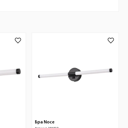
Бра
Noce