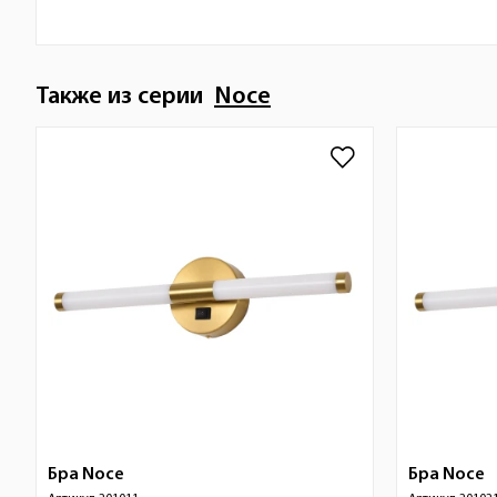
Также из серии
Noce
Бра
Noce
Бра
Noce