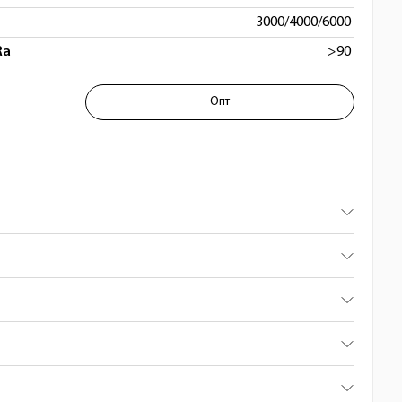
3000/4000/6000
Ra
>90
 настенный (Подсветка для картин) 
Опт