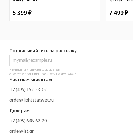
Артикул
201011
Артикул
20102
5 399 ₽
7 499 ₽
Подписывайтесь на рассылку
Нажимая на кнопку, вы соглашаетесь
с
Политикой Конфиденциальности Lightstar Group
Частным клиентам
+7 (495) 152-53-02
order@lightstarsvet.ru
Дилерам
+7 (495) 648-62-20
order@lst.gr