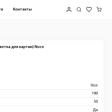
ти
Контакты
ветка для картин)
Noce
Noce
190
50
Да