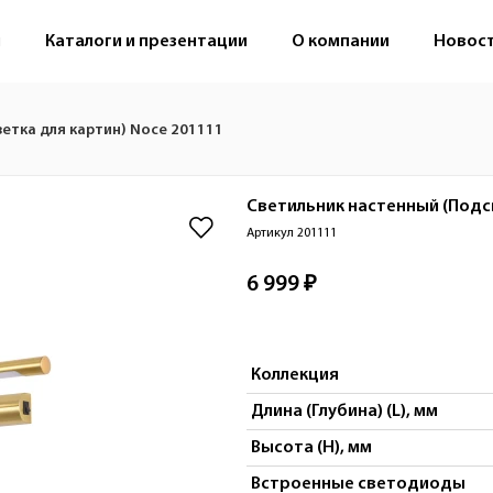
м
Каталоги и презентации
О компании
Новос
етка для картин) Noce 201111
Светильник настенный (Подс
Артикул 201111
6 999 ₽
Коллекция
Длина (Глубина) (L), мм
Высота (H), мм
Встроенные светодиоды