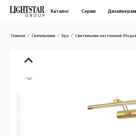
Каталог
Серии
Дизайнера
Главная
Светильники
Бра
Светильник настенный (Подсв
Краткое описание товара
Изображения товара
Стоимость товара