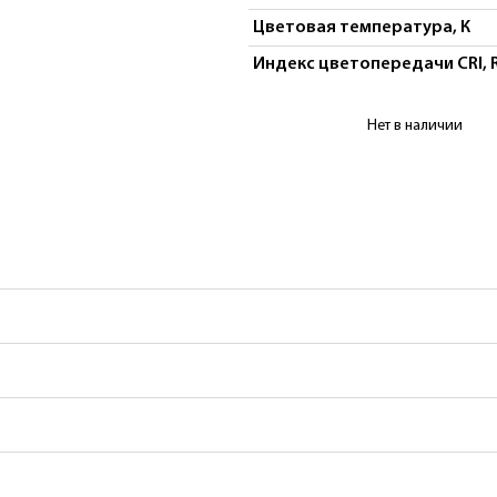
Цветовая температура, К
Индекс цветопередачи CRI, 
Купить Светильник
Нет в наличии